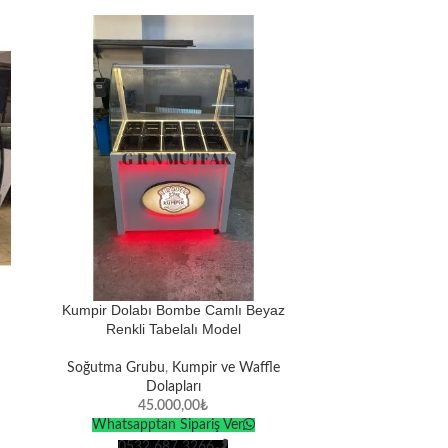
Kumpir Dolabı Bombe Camlı Beyaz
Özel Tasarım B
Renkli Tabelalı Model
Soğutma 
Soğutma Grubu
,
Kumpir ve Waffle
2
Dolapları
Whatsap
45.000,00
₺
053
Whatsapptan Sipariş Ver
Ön Bilgilen
0532 687 3266