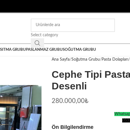
Select category
ISITMA GRUBU
PASLANMAZ GRUBU
SOĞUTMA GRUBU
Ana Sayfa
Soğutma Grubu
Pasta Dolapları
Cephe Tipi Pasta
Desenli
280.000,00
₺
Whatsapp
053
Ön Bilgilendirme