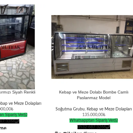
ırmızı Siyah Renkli
Kebap ve Meze Dolabı Bombe Camlı
Paslanmaz Model
bap ve Meze Dolapları
000,00
₺
Soğutma Grubu
,
Kebap ve Meze Dolapları
n Sipariş Ver
135.000,00
₺
Whatsapptan Sipariş Ver
87 3266
0532 687 3266
rme