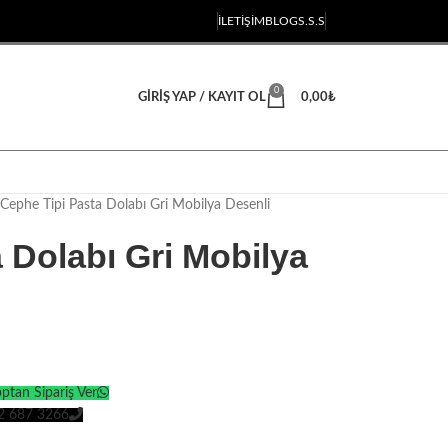
İLETIŞIM
BLOG
S.S.S
0
GIRIŞ YAP / KAYIT OL
0,00
₺
Cephe Tipi Pasta Dolabı Gri Mobilya Desenli
 Dolabı Gri Mobilya
tan Sipariş Ver
2 687 3266