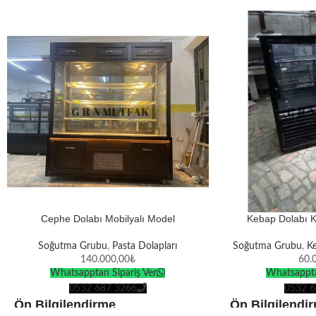
Cephe Dolabı Mobilyalı Model
Kebap Dolabı K
Soğutma Grubu
,
Pasta Dolapları
Soğutma Grubu
,
Ke
140.000,00
₺
60.
Whatsapptan Sipariş Ver
Whatsappta
0532 687 3266
0532 6
Ön Bilgilendirme
Ön Bilgilendi