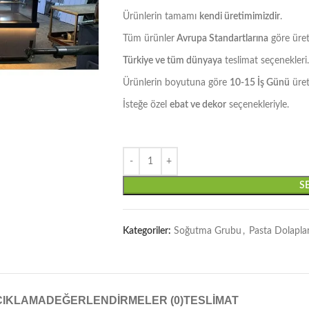
Ürünlerin tamamı
kendi üretimimizdir
.
Tüm ürünler
Avrupa Standartlarına
göre üret
Türkiye ve tüm dünyaya
teslimat seçenekleri.
Ürünlerin boyutuna göre
10-15 İş Günü
üret
İsteğe özel
ebat ve dekor
seçenekleriyle.
S
Kategoriler:
Soğutma Grubu
,
Pasta Dolaplar
ÇIKLAMA
DEĞERLENDIRMELER (0)
TESLIMAT