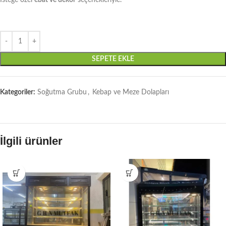
İsteğe özel
ebat ve dekor
seçenekleriyle.
SEPETE EKLE
Kategoriler:
Soğutma Grubu
,
Kebap ve Meze Dolapları
İlgili ürünler