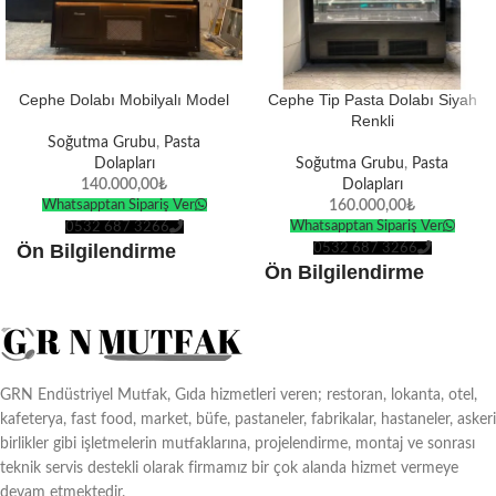
Cephe Dolabı Mobilyalı Model
Cephe Tip Pasta Dolabı Siyah
Renkli
Soğutma Grubu
,
Pasta
Dolapları
Soğutma Grubu
,
Pasta
140.000,00
₺
Dolapları
Whatsapptan Sipariş Ver
160.000,00
₺
Whatsapptan Sipariş Ver
0532 687 3266
Ön Bilgilendirme
0532 687 3266
Ön Bilgilendirme
Ürünlerin tamamı
kendi
Ürünlerin tamamı
kendi
üretimimizdir
.
üretimimizdir
.
Tüm ürünler
Avrupa
Tüm ürünler
Avrupa
Standartlarına
göre
Standartlarına
göre
üretilmektedir.
GRN Endüstriyel Mutfak, Gıda hizmetleri veren; restoran, lokanta, otel,
üretilmektedir.
kafeterya, fast food, market, büfe, pastaneler, fabrikalar, hastaneler, askeri
Türkiye ve tüm dünyaya
teslimat
Türkiye ve tüm dünyaya
teslimat
birlikler gibi işletmelerin mutfaklarına, projelendirme, montaj ve sonrası
seçenekleri.
seçenekleri.
teknik servis destekli olarak firmamız bir çok alanda hizmet vermeye
Ürünlerin boyutuna göre
10-15 İş
devam etmektedir.