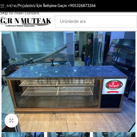
MENU
Projeleriniz İçin İletişime Geçin +905326873266
Skip to navigation
Skip to main content
Click to enlarge