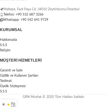
Ürünlerin boyutuna göre
10-15 İş
Günü
üretim süresi vardır.
Günü
üretim süresi vardır.
İsteğe özel
ebat ve dekor
Maltepe, Fazıl Paşa Cd, 34010 Zeytinburnu/İstanbul
İsteğe özel
ebat ve dekor
seçenekleriyle.
Telefon: +90 532 687 3266
seçenekleriyle.
Whatsapp: +90 542 641 9729
KURUMSAL
Hakkımızda
S.S.S
İletişim
MÜŞTERI HIZMETLERI
Garanti ve İade
Gizlilik ve Kullanım Şartları
Teslimat
Üyelik Sözleşmesi
S.S.S
GRN Mutfak © 2020 Tüm Hakları Saklıdır.