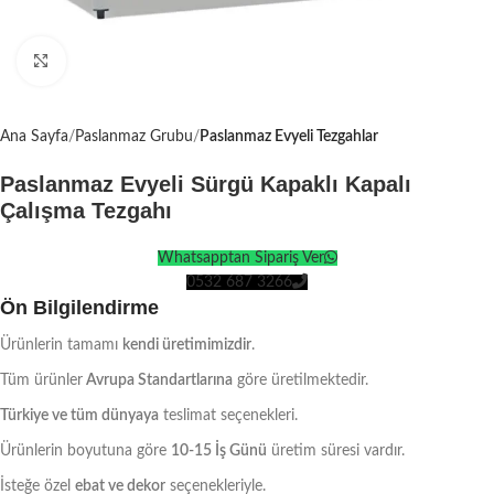
Click to enlarge
Ana Sayfa
Paslanmaz Grubu
Paslanmaz Evyeli Tezgahlar
Paslanmaz Evyeli Sürgü Kapaklı Kapalı
Çalışma Tezgahı
Whatsapptan Sipariş Ver
0532 687 3266
Ön Bilgilendirme
Ürünlerin tamamı
kendi üretimimizdir
.
Tüm ürünler
Avrupa Standartlarına
göre üretilmektedir.
Türkiye ve tüm dünyaya
teslimat seçenekleri.
Ürünlerin boyutuna göre
10-15 İş Günü
üretim süresi vardır.
İsteğe özel
ebat ve dekor
seçenekleriyle.