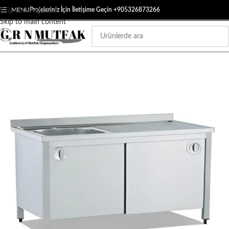
MENU
Projeleriniz İçin İletişime Geçin +905326873266
Skip to navigation
Skip to main content