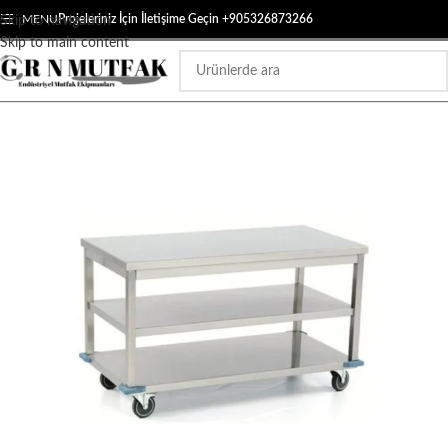
MENU
Projeleriniz İçin İletişime Geçin +905326873266
Skip to navigation
Skip to main content