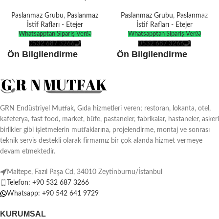
Paslanmaz Grubu
,
Paslanmaz
Paslanmaz Grubu
,
Paslanmaz
İstif Rafları - Etejer
İstif Rafları - Etejer
Whatsapptan Sipariş Ver
Whatsapptan Sipariş Ver
0532 687 3266
0532 687 3266
Ön Bilgilendirme
Ön Bilgilendirme
Ürünlerin tamamı
kendi
Ürünlerin tamamı
kendi
üretimimizdir
.
üretimimizdir
.
Tüm ürünler
Avrupa
Tüm ürünler
Avrupa
Standartlarına
göre
Standartlarına
göre
GRN Endüstriyel Mutfak, Gıda hizmetleri veren; restoran, lokanta, otel,
üretilmektedir.
üretilmektedir.
kafeterya, fast food, market, büfe, pastaneler, fabrikalar, hastaneler, askeri
Türkiye ve tüm dünyaya
teslimat
Türkiye ve tüm dünyaya
teslimat
birlikler gibi işletmelerin mutfaklarına, projelendirme, montaj ve sonrası
seçenekleri.
seçenekleri.
teknik servis destekli olarak firmamız bir çok alanda hizmet vermeye
devam etmektedir.
Ürünlerin boyutuna göre
10-15 İş
Ürünlerin boyutuna göre
10-15 İş
Günü
üretim süresi vardır.
Günü
üretim süresi vardır.
Maltepe, Fazıl Paşa Cd, 34010 Zeytinburnu/İstanbul
İsteğe özel
ebat ve dekor
İsteğe özel
ebat ve dekor
Telefon: +90 532 687 3266
seçenekleriyle.
seçenekleriyle.
Whatsapp: +90 542 641 9729
KURUMSAL