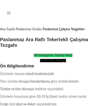
Click to enlarge
Ana Sayfa
Paslanmaz Grubu
Paslanmaz Çalışma Tezgahları
Paslanmaz Ara Raflı Tekerlekli Çalışma
Tezgahı
Whatsapptan Sipariş Ver
0532 687 3266
Ön Bilgilendirme
Ürünlerin tamamı
kendi üretimimizdir
.
Tüm ürünler
Avrupa Standartlarına
göre üretilmektedir.
Türkiye ve tüm dünyaya
teslimat seçenekleri.
Ürünlerin boyutuna göre
10-15 İş Günü
üretim süresi vardır.
İsteğe özel
ebat ve dekor
seçenekleriyle.