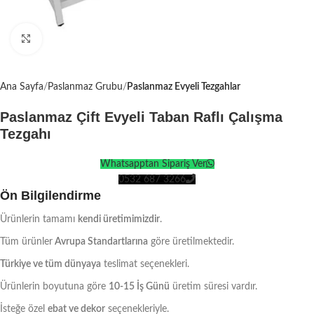
Click to enlarge
Ana Sayfa
Paslanmaz Grubu
Paslanmaz Evyeli Tezgahlar
Paslanmaz Çift Evyeli Taban Raflı Çalışma
Tezgahı
Whatsapptan Sipariş Ver
0532 687 3266
Ön Bilgilendirme
Ürünlerin tamamı
kendi üretimimizdir
.
Tüm ürünler
Avrupa Standartlarına
göre üretilmektedir.
Türkiye ve tüm dünyaya
teslimat seçenekleri.
Ürünlerin boyutuna göre
10-15 İş Günü
üretim süresi vardır.
İsteğe özel
ebat ve dekor
seçenekleriyle.