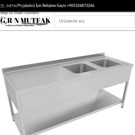
MENU
Projeleriniz İçin İletişime Geçin +905326873266
Skip to navigation
Skip to main content