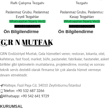
Raflı Çalışma Tezgahı
Tezgahı
Paslanmaz Grubu
,
Paslanmaz
Paslanmaz Grubu
,
Paslanmaz
Evyeli Tezgahlar
Kasap Tezgahları
Whatsapptan Sipariş Ver
Whatsapptan Sipariş Ver
0532 687 3266
0532 687 3266
Ön Bilgilendirme
Ön Bilgilendirme
Ürünlerin tamamı
kendi
Ürünlerin tamamı
kendi
üretimimizdir
.
üretimimizdir
.
Tüm ürünler
Avrupa
Tüm ürünler
Avrupa
GRN Endüstriyel Mutfak, Gıda hizmetleri veren; restoran, lokanta, otel,
Standartlarına
göre
Standartlarına
göre
kafeterya, fast food, market, büfe, pastaneler, fabrikalar, hastaneler, askeri
üretilmektedir.
üretilmektedir.
birlikler gibi işletmelerin mutfaklarına, projelendirme, montaj ve sonrası
Türkiye ve tüm dünyaya
teslimat
Türkiye ve tüm dünyaya
teslimat
teknik servis destekli olarak firmamız bir çok alanda hizmet vermeye
seçenekleri.
seçenekleri.
devam etmektedir.
Ürünlerin boyutuna göre
10-15 İş
Ürünlerin boyutuna göre
10-15 İş
Maltepe, Fazıl Paşa Cd, 34010 Zeytinburnu/İstanbul
Günü
üretim süresi vardır.
Günü
üretim süresi vardır.
Telefon: +90 532 687 3266
İsteğe özel
ebat ve dekor
İsteğe özel
ebat ve dekor
Whatsapp: +90 542 641 9729
seçenekleriyle.
seçenekleriyle.
KURUMSAL