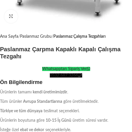
Click to enlarge
Ana Sayfa
Paslanmaz Grubu
Paslanmaz Çalışma Tezgahları
Paslanmaz Çarpma Kapaklı Kapalı Çalışma
Tezgahı
Whatsapptan Sipariş Ver
0532 687 3266
Ön Bilgilendirme
Ürünlerin tamamı
kendi üretimimizdir
.
Tüm ürünler
Avrupa Standartlarına
göre üretilmektedir.
Türkiye ve tüm dünyaya
teslimat seçenekleri.
Ürünlerin boyutuna göre
10-15 İş Günü
üretim süresi vardır.
İsteğe özel
ebat ve dekor
seçenekleriyle.