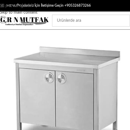
MENU
Projeleriniz İçin İletişime Geçin +905326873266
Skip to navigation
Skip to main content