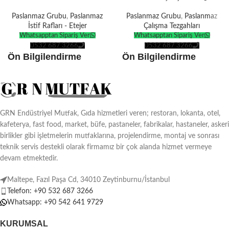
Paslanmaz Grubu
,
Paslanmaz
Paslanmaz Grubu
,
Paslanmaz
İstif Rafları - Etejer
Çalışma Tezgahları
Whatsapptan Sipariş Ver
Whatsapptan Sipariş Ver
0532 687 3266
0532 687 3266
Ön Bilgilendirme
Ön Bilgilendirme
Ürünlerin tamamı
kendi
Ürünlerin tamamı
kendi
üretimimizdir
.
üretimimizdir
.
Tüm ürünler
Avrupa
Tüm ürünler
Avrupa
Standartlarına
göre
Standartlarına
göre
GRN Endüstriyel Mutfak, Gıda hizmetleri veren; restoran, lokanta, otel,
üretilmektedir.
üretilmektedir.
kafeterya, fast food, market, büfe, pastaneler, fabrikalar, hastaneler, askeri
Türkiye ve tüm dünyaya
teslimat
Türkiye ve tüm dünyaya
teslimat
birlikler gibi işletmelerin mutfaklarına, projelendirme, montaj ve sonrası
seçenekleri.
seçenekleri.
teknik servis destekli olarak firmamız bir çok alanda hizmet vermeye
devam etmektedir.
Ürünlerin boyutuna göre
10-15 İş
Ürünlerin boyutuna göre
10-15 İş
Günü
üretim süresi vardır.
Günü
üretim süresi vardır.
Maltepe, Fazıl Paşa Cd, 34010 Zeytinburnu/İstanbul
İsteğe özel
ebat ve dekor
İsteğe özel
ebat ve dekor
Telefon: +90 532 687 3266
seçenekleriyle.
seçenekleriyle.
Whatsapp: +90 542 641 9729
KURUMSAL