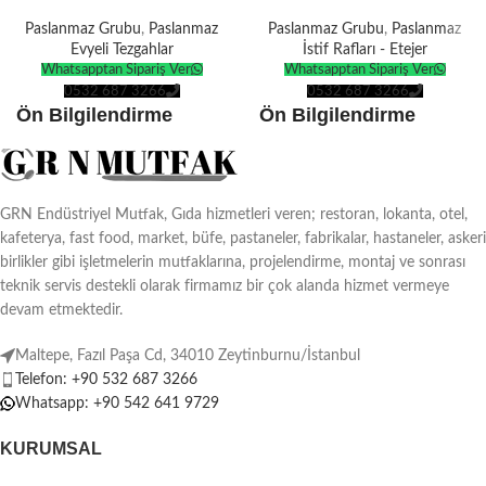
Paslanmaz Grubu
,
Paslanmaz
Paslanmaz Grubu
,
Paslanmaz
Evyeli Tezgahlar
İstif Rafları - Etejer
Whatsapptan Sipariş Ver
Whatsapptan Sipariş Ver
0532 687 3266
0532 687 3266
Ön Bilgilendirme
Ön Bilgilendirme
Ürünlerin tamamı
kendi
Ürünlerin tamamı
kendi
üretimimizdir
.
üretimimizdir
.
Tüm ürünler
Avrupa
Tüm ürünler
Avrupa
GRN Endüstriyel Mutfak, Gıda hizmetleri veren; restoran, lokanta, otel,
Standartlarına
göre
Standartlarına
göre
kafeterya, fast food, market, büfe, pastaneler, fabrikalar, hastaneler, askeri
üretilmektedir.
üretilmektedir.
birlikler gibi işletmelerin mutfaklarına, projelendirme, montaj ve sonrası
Türkiye ve tüm dünyaya
teslimat
Türkiye ve tüm dünyaya
teslimat
teknik servis destekli olarak firmamız bir çok alanda hizmet vermeye
seçenekleri.
seçenekleri.
devam etmektedir.
Ürünlerin boyutuna göre
10-15 İş
Ürünlerin boyutuna göre
10-15 İş
Maltepe, Fazıl Paşa Cd, 34010 Zeytinburnu/İstanbul
Günü
üretim süresi vardır.
Günü
üretim süresi vardır.
Telefon: +90 532 687 3266
İsteğe özel
ebat ve dekor
İsteğe özel
ebat ve dekor
Whatsapp: +90 542 641 9729
seçenekleriyle.
seçenekleriyle.
KURUMSAL