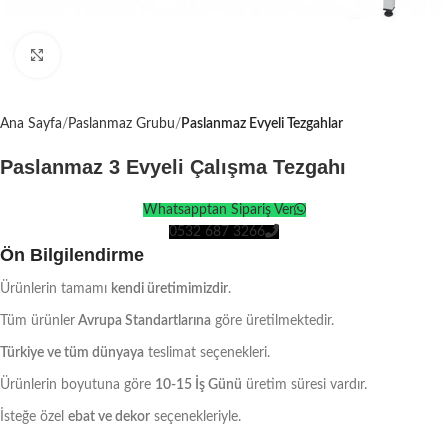
Click to enlarge
Ana Sayfa
Paslanmaz Grubu
Paslanmaz Evyeli Tezgahlar
Paslanmaz 3 Evyeli Çalışma Tezgahı
Whatsapptan Sipariş Ver
0532 687 3266
Ön Bilgilendirme
Ürünlerin tamamı
kendi üretimimizdir
.
Tüm ürünler
Avrupa Standartlarına
göre üretilmektedir.
Türkiye ve tüm dünyaya
teslimat seçenekleri.
Ürünlerin boyutuna göre
10-15 İş Günü
üretim süresi vardır.
İsteğe özel
ebat ve dekor
seçenekleriyle.