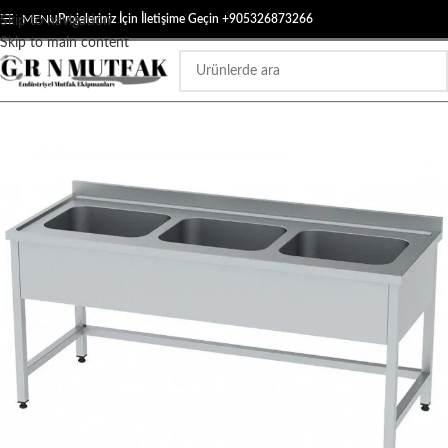
MENU
Projeleriniz İçin İletişime Geçin +905326873266
Skip to navigation
Skip to main content