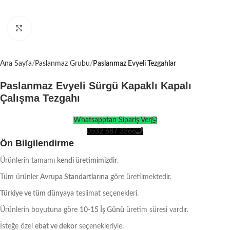
Click to enlarge
Ana Sayfa
Paslanmaz Grubu
Paslanmaz Evyeli Tezgahlar
Paslanmaz Evyeli Sürgü Kapaklı Kapalı
Çalışma Tezgahı
Whatsapptan Sipariş Ver
0532 687 3266
Ön Bilgilendirme
Ürünlerin tamamı
kendi üretimimizdir
.
Tüm ürünler
Avrupa Standartlarına
göre üretilmektedir.
Türkiye ve tüm dünyaya
teslimat seçenekleri.
Ürünlerin boyutuna göre
10-15 İş Günü
üretim süresi vardır.
İsteğe özel
ebat ve dekor
seçenekleriyle.