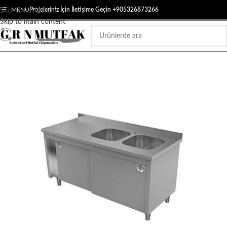
MENU
Projeleriniz İçin İletişime Geçin +905326873266
Skip to navigation
Skip to main content