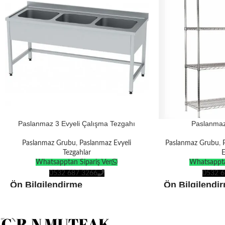
Paslanmaz 3 Evyeli Çalışma Tezgahı
Paslanmaz 
Paslanmaz Grubu
,
Paslanmaz Evyeli
Paslanmaz Grubu
,
Tezgahlar
E
Whatsapptan Sipariş Ver
Whatsappta
0532 687 3266
0532 6
Ön Bilgilendirme
Ön Bilgilendi
Ürünlerin tamamı
kendi üretimimizdir
.
Ürünlerin tamamı
k
Tüm ürünler
Avrupa Standartlarına
göre
Tüm ürünler
Avrupa 