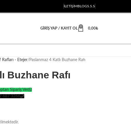
İLETIŞIM
BLOG
S.S.S
0
GIRIŞ YAP / KAYIT OL
0,00
₺
 Rafları - Etejer
Paslanmaz 4 Katlı Buzhane Rafı
lı Buzhane Rafı
tan Sipariş Ver
2 687 3266
ilmektedir.