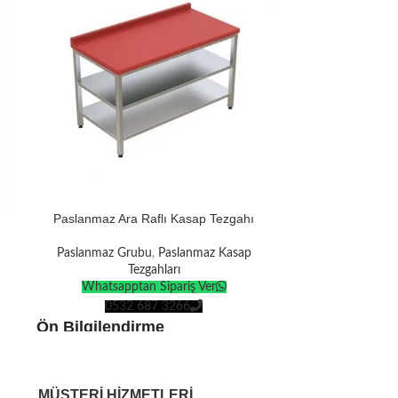
Paslanmaz Ara Raflı Kasap Tezgahı
Paslanmaz Ara 
Paslanmaz Grubu
,
Paslanmaz Kasap
Tezgahları
Paslanmaz G
Whatsapptan Sipariş Ver
Whatsap
0532 687 3266
053
Ön Bilgilendirme
Ön Bilgilen
Ürünlerin tamamı
kendi üretimimizdir
.
Ürünlerin tama
Tüm ürünler
Avrupa Standartlarına
göre
MÜŞTERI HIZMETLERI