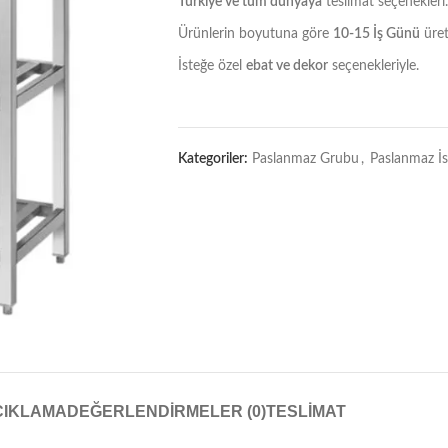
Türkiye ve tüm dünyaya
teslimat seçenekleri.
Ürünlerin boyutuna göre
10-15 İş Günü
üret
İsteğe özel
ebat ve dekor
seçenekleriyle.
Kategoriler:
Paslanmaz Grubu
,
Paslanmaz İst
ÇIKLAMA
DEĞERLENDIRMELER (0)
TESLIMAT