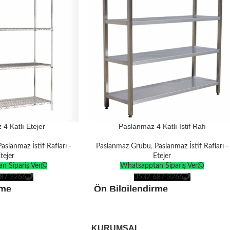
4 Katlı Etejer
Paslanmaz 4 Katlı İstif Rafı
Paslanmaz İstif Rafları -
Paslanmaz Grubu
,
Paslanmaz İstif Rafları -
tejer
Etejer
n Sipariş Ver
Whatsapptan Sipariş Ver
87 3266
0532 687 3266
rme
Ön Bilgilendirme
endi üretimimizdir
.
Ürünlerin tamamı
kendi üretimimizdir
.
Standartlarına
göre
Tüm ürünler
Avrupa Standartlarına
göre
KURUMSAL