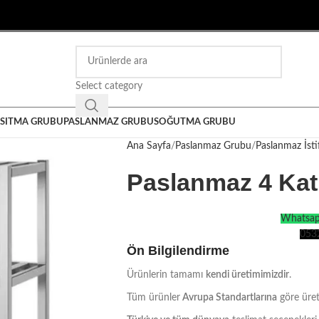
Select category
ISITMA GRUBU
PASLANMAZ GRUBU
SOĞUTMA GRUBU
Ana Sayfa
Paslanmaz Grubu
Paslanmaz İstif
Paslanmaz 4 Kat
Whatsapp
053
Ön Bilgilendirme
Ürünlerin tamamı
kendi üretimimizdir
.
Tüm ürünler
Avrupa Standartlarına
göre üret